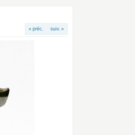
« préc.
suiv. »