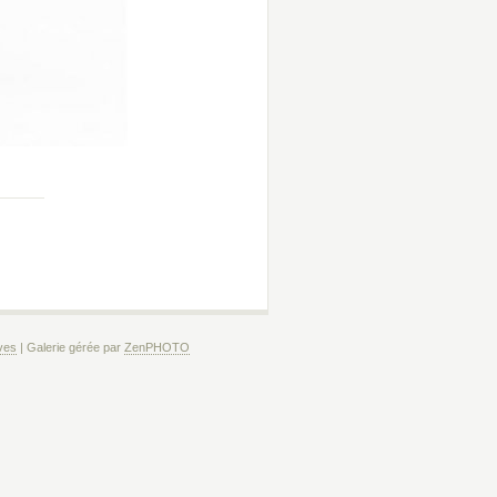
ves
| Galerie gérée par
Zen
PHOTO