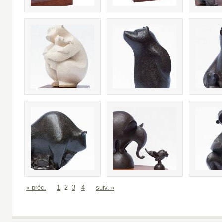
« préc.
1
2
3
4
suiv. »