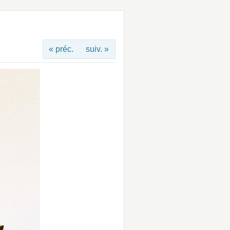
« préc.
suiv. »